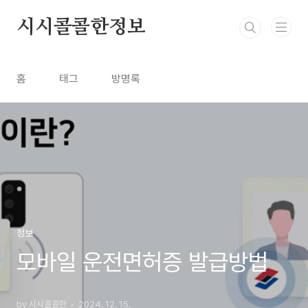
본문 바로가기
시시콜콜한정보
홈
태그
방명록
정보
모바일 운전면허증 발급방법
by 시시콜콜한
2024. 12. 15.