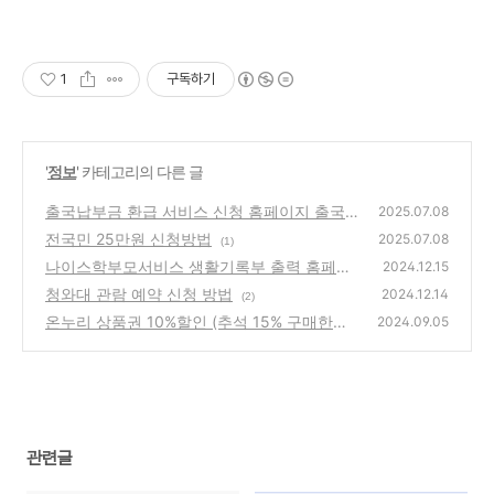
1
구독하기
'
정보
' 카테고리의 다른 글
출국납부금 환급 서비스 신청 홈페이지 출국환
2025.07.08
급금 사이트 바로가기
전국민 25만원 신청방법
(2)
2025.07.08
(1)
나이스학부모서비스 생활기록부 출력 홈페이
2024.12.15
지 안내
청와대 관람 예약 신청 방법
(2)
2024.12.14
(2)
온누리 상품권 10%할인 (추석 15% 구매한도,
2024.09.05
사용처)
(4)
관련글